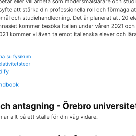
betar eller vill arbeta som modersmålslärare och stu
 syfte att stärka din professionella roll och förmåga 
smål och studiehandledning. Det är planerat att 20 el
mnasiet kommer besöka Italien under våren 2021 och
21 kommer vi även ta emot italienska elever och lära
a su fysikum
elativitetsteori
dify
andbook
h antagning - Örebro universite
ar allt på ett ställe för din väg vidare.