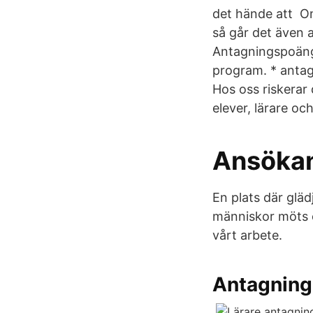
det hände att Om
så går det även a
Antagningspoäng
program. * anta
Hos oss riskerar 
elever, lärare oc
Ansökan
En plats där gläd
människor möts o
vårt arbete.
Antagning