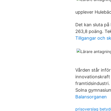
upplever Hulebä
Det kan sluta på
263,8 poäng. Te
Tillgangar och s
Vården står infö
innovationskraft 
framtidsindustri.
Solna gymnasium 
Balansorganen
prisoverslag betyd