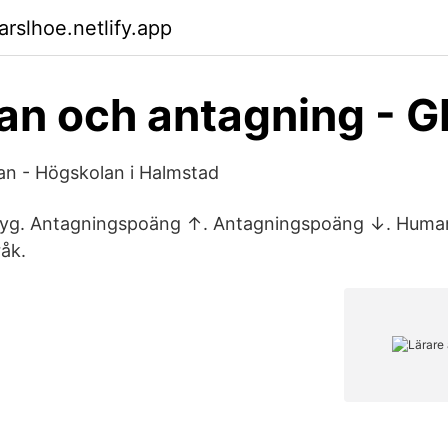
rslhoe.netlify.app
n och antagning - G
lan - Högskolan i Halmstad
etyg. Antagningspoäng ↑. Antagningspoäng ↓. Human
åk.