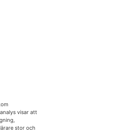
akom
analys visar att
agning,
lärare stor och