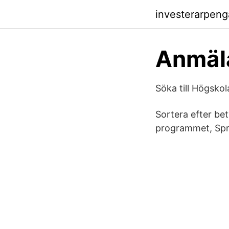
investerarpenga
Anmäla
Söka till Högsko
Sortera efter b
programmet, Spr