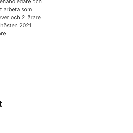
diehandledare och
att arbeta som
ever och 2 lärare
 hösten 2021.
re.
t