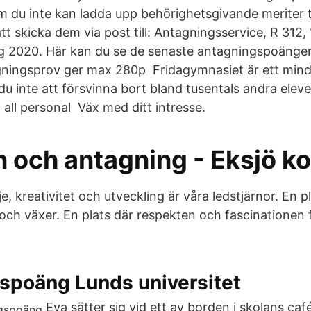
 du inte kan ladda upp behörighetsgivande meriter ti
tt skicka dem via post till: Antagningsservice, R 312,
 2020. Här kan du se de senaste antagningspoängen
gningsprov ger max 280p Fridagymnasiet är ett min
du inte att försvinna bort bland tusentals andra elev
h all personal Väx med ditt intresse.
 och antagning - Eksjö 
je, kreativitet och utveckling är våra ledstjärnor. En p
ch växer. En plats där respekten och fascinationen f
spoäng Lunds universitet
Eva sätter sig vid ett av borden i skolans caf