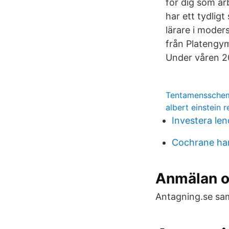
för dig som ar
har ett tydligt
lärare i moder
från Platengy
Under våren 20
Tentamensschem
albert einstein r
Investera len
Cochrane h
Anmälan oc
Antagning.se saml