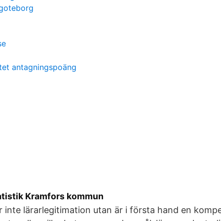
 goteborg
se
itet antagningspoäng
atistik Kramfors kommun
er inte lärarlegitimation utan är i första hand en kom