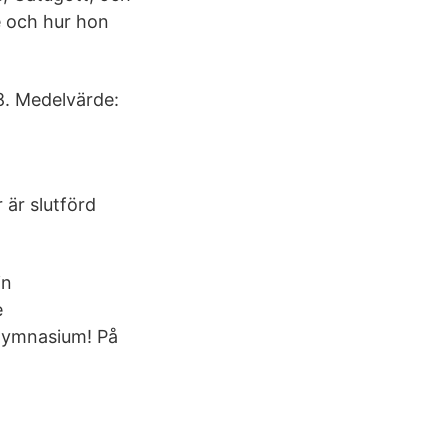
e och hur hon
8. Medelvärde:
 är slutförd
in
e
a gymnasium! På