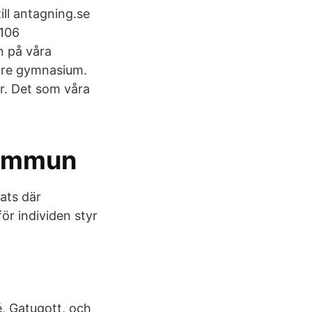
ll antagning.se
 106
 på våra
dre gymnasium.
er. Det som våra
kommun
lats där
ör individen styr
é, Gatugott, och