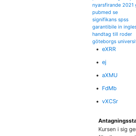
nyarsfirande 2021
pubmed se
signifikans spss
garantibile in ingle
handtag till roder
göteborgs univers
eXRR
ej
aXMU
FdMb
vXCSr
Antagningsst
Kursen i sig g