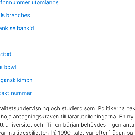
lefonnummer utomlands
lis branches
nk se bankid
titet
ss bowl
gansk kimchi
takt nummer
valitetsundervisning och studiero som Politikerna b
l höja antagningskraven till lärarutbildningarna. En ny 
 att universitet och Till en början behövdes ingen ant
r inträdesbiljetten På 1990-talet var efterfrågan på 