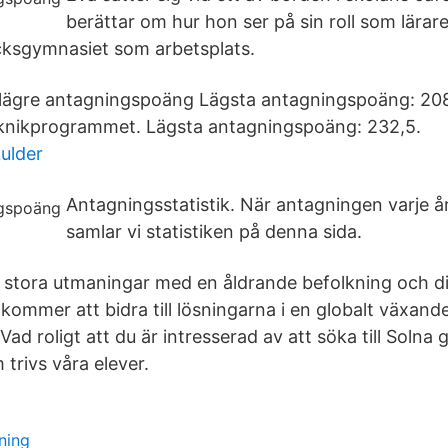
berättar om hur hon ser på sin roll som lärar
cksgymnasiet som arbetsplats.
 lägre antagningspoäng Lägsta antagningspoäng: 20
knikprogrammet. Lägsta antagningspoäng: 232,5.
kulder
Antagningsstatistik. När antagningen varje år
samlar vi statistiken på denna sida.
r stora utmaningar med en åldrande befolkning och d
kommer att bidra till lösningarna i en globalt växand
 Vad roligt att du är intresserad av att söka till Soln
trivs våra elever.
ning